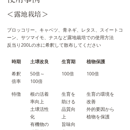
＜露地栽培＞
ブロッコリー、キャベツ、青ネギ、レタス、スイートコ
ーン、サツマイモ、ナスなど露地栽培での使用方法
反当り200Lの水に希釈して散布してください
時期
土壌改良
生育期
植物保護
希釈
50倍～
100倍
100倍
倍率
100倍
特徴
根の活着
生育を
生育の環境を
率向上
助ける
改善
土壌活性
品質向
外的要因から
化
上
植物を保護
有機物の
旨味向