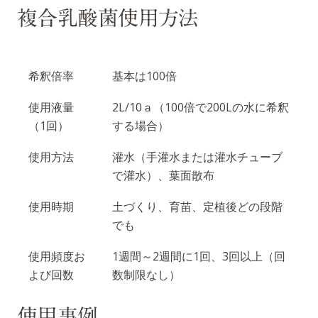
複合乳酸菌使用方法
希釈倍率
基本は100倍
使用液量
2L/10ａ（100倍で200Lの水に希釈
（1回）
する場合）
使用方法
灌水（手灌水または灌水チューブ
で灌水）、葉面散布
使用時期
土づくり、育苗、定植後どの段階
でも
使用頻度お
1週間～2週間に1回、3回以上（回
よび回数
数制限なし）
使用事例