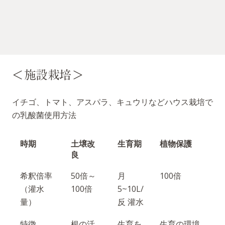
＜施設栽培＞
イチゴ、トマト、アスパラ、キュウリなどハウス栽培で
の乳酸菌使用方法
時期
土壌改
生育期
植物保護
良
希釈倍率
50倍～
月
100倍
（灌水
100倍
5~10L/
量）
反 灌水
特徴
根の活
生育を
生育の環境