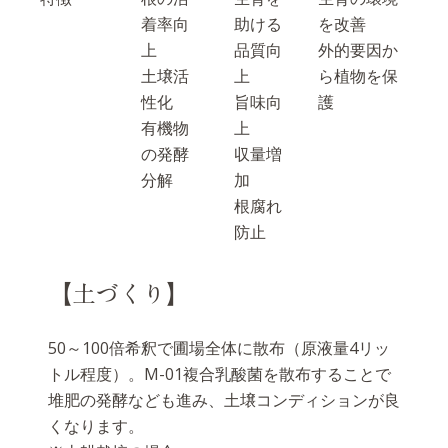
着率向
助ける
を改善
上
品質向
外的要因か
土壌活
上
ら植物を保
性化
旨味向
護
有機物
上
の発酵
収量増
分解
加
根腐れ
防止
【土づくり】
50～100倍希釈で圃場全体に散布（原液量4リッ
トル程度）。M-01複合乳酸菌を散布することで
堆肥の発酵なども進み、土壌コンディションが良
くなります。