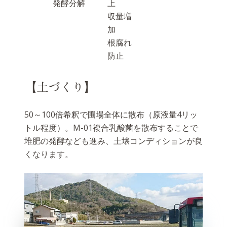
発酵分解
上
収量増
加
根腐れ
防止
【土づくり】
50～100倍希釈で圃場全体に散布（原液量4リッ
トル程度）。M-01複合乳酸菌を散布することで
堆肥の発酵なども進み、土壌コンディションが良
くなります。