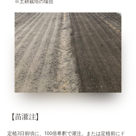
※土耕栽培の場合
【苗灌注】
定植3日前頃に、100倍希釈で灌注。または定植前にド