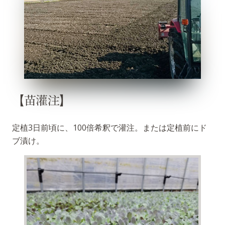
【苗灌注】
定植3日前頃に、100倍希釈で灌注。または定植前にド
ブ漬け。