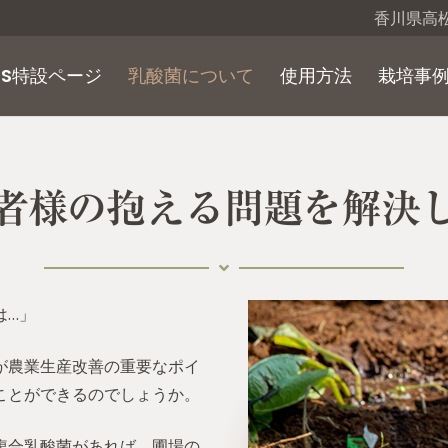
香川県高松
NS特設ページ
乳酸菌について
使用方法
栽培事
産者様の抱える問題を解決
は…」
が農業生産改善の重要なポイ
ことができるのでしょうか。
複合乳酸菌があれば、圃場の