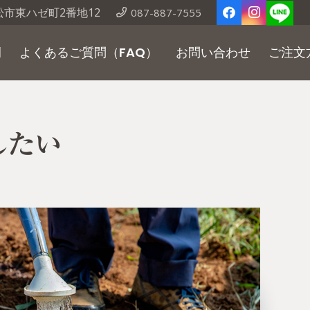
市東ハゼ町2番地12
087-887-7555
例
よくあるご質問（FAQ）
お問い合わせ
ご注文
したい