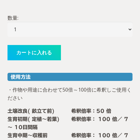
数量:
使用方法
・作物や用途に合わせて50倍～100倍に希釈しご使用く
ださい
土壌改良( 畝立て前) 希釈倍率：50 倍
生育初期( 定植～若葉) 希釈倍率： 100 倍／ 7
～ 10日間隔
生育中期～収穫前 希釈倍率： 100 倍／ 7