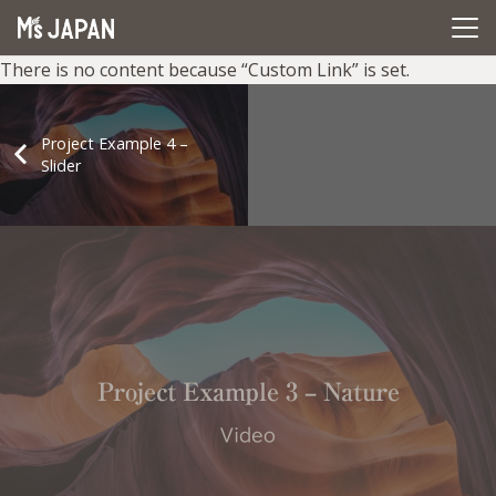
There is no content because “Custom Link” is set.
Project Example 4 –
Slider
Project Example 3 – Nature
Video